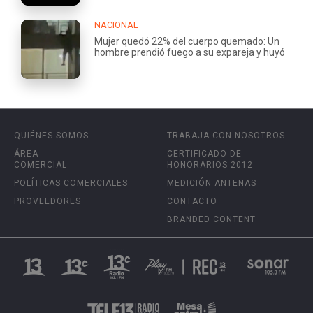
NACIONAL
Mujer quedó 22% del cuerpo quemado: Un
hombre prendió fuego a su expareja y huyó
QUIÉNES SOMOS
TRABAJA CON NOSOTROS
ÁREA
CERTIFICADO DE
COMERCIAL
HONORARIOS 2012
POLÍTICAS COMERCIALES
MEDICIÓN ANTENAS
PROVEEDORES
CONTACTO
BRANDED CONTENT