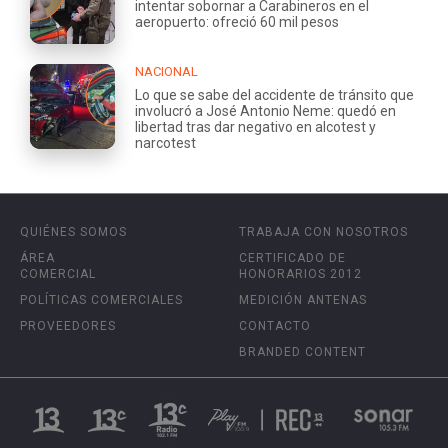
intentar sobornar a Carabineros en el
aeropuerto: ofreció 60 mil pesos
NACIONAL
Lo que se sabe del accidente de tránsito que
involucró a José Antonio Neme: quedó en
libertad tras dar negativo en alcotest y
narcotest
QUIÉNES SOMOS
TRABAJA CON NOSOTROS
ÁREA
CERTIFICADO DE
COMERCIAL
HONORARIOS 2012
POLÍTICAS COMERCIALES
MEDICIÓN ANTENAS
PROVEEDORES
CONTACTO
BRANDED CONTENT