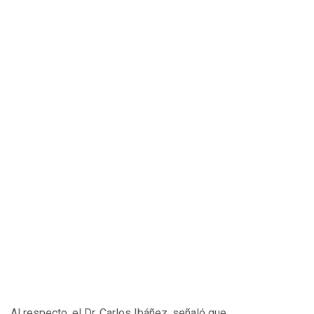
Al respecto, el Dr. Carlos Ibáñez, señaló que