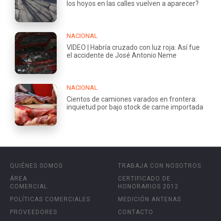
los hoyos en las calles vuelven a aparecer?
NACIONAL
VIDEO | Habría cruzado con luz roja: Así fue
el accidente de José Antonio Neme
NACIONAL
Cientos de camiones varados en frontera:
inquietud por bajo stock de carne importada
QUIÉNES SOMOS
TRABAJA CON NOSOTROS
ÁREA
CERTIFICADO DE
COMERCIAL
HONORARIOS 2012
POLÍTICAS COMERCIALES
MEDICIÓN ANTENAS
PROVEEDORES
CONTACTO