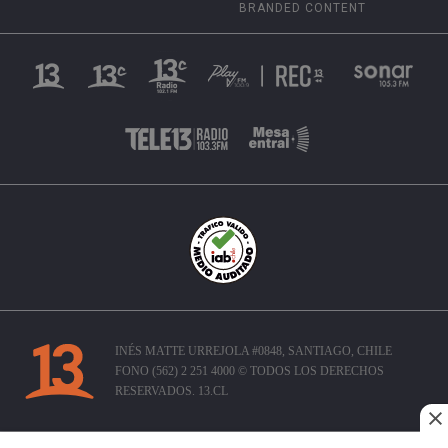
BRANDED CONTENT
INÉS MATTE URREJOLA #0848, SANTIAGO, CHILE
FONO (562) 2 251 4000 © TODOS LOS DERECHOS
RESERVADOS. 13.CL