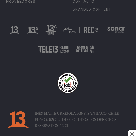
PROVEEDORES
CONTACTO
BRANDED CONTENT
INÉS MATTE URREJOLA #0848, SANTIAGO, CHILE
FONO (562) 2 251 4000 © TODOS LOS DERECHOS
RESERVADOS. 13.CL