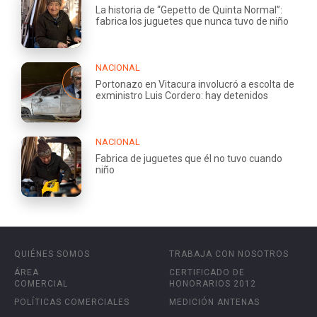
La historia de “Gepetto de Quinta Normal”:
fabrica los juguetes que nunca tuvo de niño
NACIONAL
Portonazo en Vitacura involucró a escolta de
exministro Luis Cordero: hay detenidos
NACIONAL
Fabrica de juguetes que él no tuvo cuando
niño
QUIÉNES SOMOS
TRABAJA CON NOSOTROS
ÁREA
CERTIFICADO DE
COMERCIAL
HONORARIOS 2012
POLÍTICAS COMERCIALES
MEDICIÓN ANTENAS