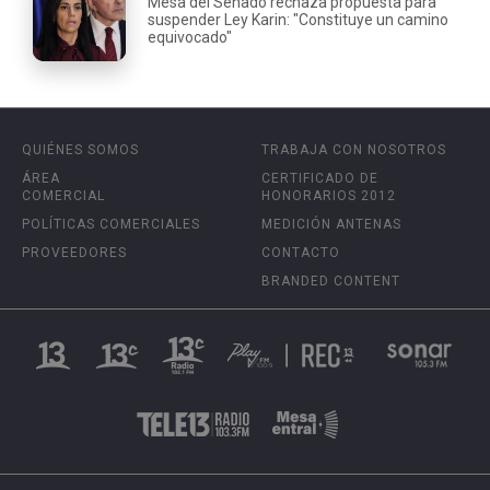
Mesa del Senado rechaza propuesta para
suspender Ley Karin: "Constituye un camino
equivocado"
QUIÉNES SOMOS
TRABAJA CON NOSOTROS
ÁREA
CERTIFICADO DE
COMERCIAL
HONORARIOS 2012
POLÍTICAS COMERCIALES
MEDICIÓN ANTENAS
PROVEEDORES
CONTACTO
BRANDED CONTENT