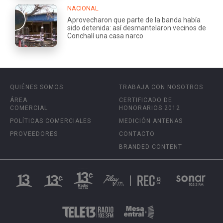
NACIONAL
Aprovecharon que parte de la banda había
sido detenida: así desmantelaron vecinos de
Conchalí una casa narco
QUIÉNES SOMOS
TRABAJA CON NOSOTROS
ÁREA
CERTIFICADO DE
COMERCIAL
HONORARIOS 2012
POLÍTICAS COMERCIALES
MEDICIÓN ANTENAS
PROVEEDORES
CONTACTO
BRANDED CONTENT