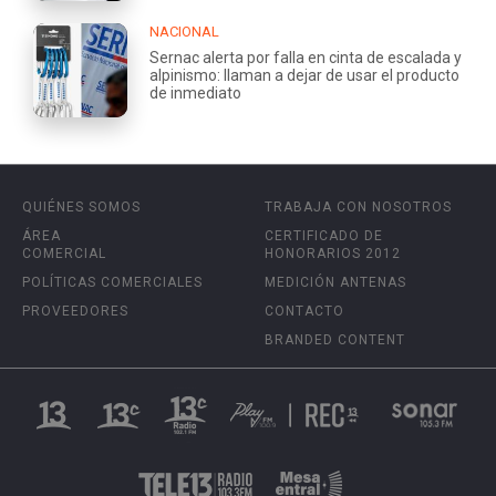
NACIONAL
Sernac alerta por falla en cinta de escalada y
alpinismo: llaman a dejar de usar el producto
de inmediato
QUIÉNES SOMOS
TRABAJA CON NOSOTROS
ÁREA
CERTIFICADO DE
COMERCIAL
HONORARIOS 2012
POLÍTICAS COMERCIALES
MEDICIÓN ANTENAS
PROVEEDORES
CONTACTO
BRANDED CONTENT