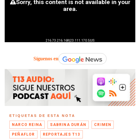
Síguenos en
ETIQUETAS DE ESTA NOTA
NARCO REINA
SABRINA DURÁN
CRIMEN
PEÑAFLOR
REPORTAJES T13