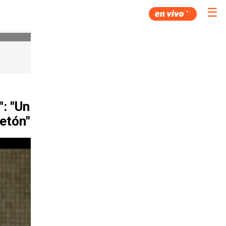
☰
: "Un
etón"