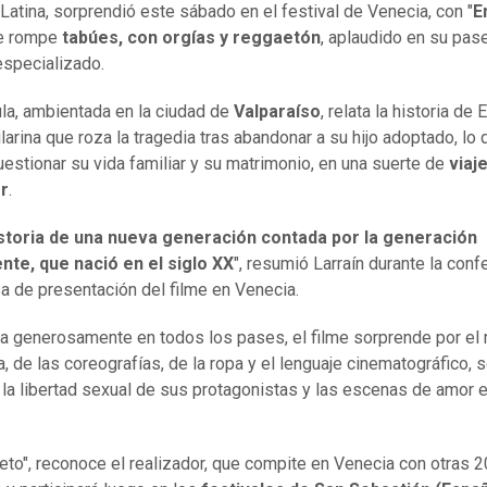
Latina, sorprendió este sábado en el festival de Venecia, con "
E
ue rompe
tabúes, con orgías y reggaetón
, aplaudido en su pase
especializado.
ula, ambientada en la ciudad de
Valparaíso
, relata la historia de
larina que roza la tragedia tras abandonar a su hijo adoptado, lo 
cuestionar su vida familiar y su matrimonio, en una suerte de
viaj
or
.
istoria de una nueva generación contada por la generación
nte, que nació en el siglo XX
", resumió Larraín durante la conf
a de presentación del filme en Venecia.
a generosamente en todos los pases, el filme sorprende por el 
a, de las coreografías, de la ropa y el lenguaje cinematográfico, 
 la libertad sexual de sus protagonistas y las escenas de amor e
.
reto", reconoce el realizador, que compite en Venecia con otras 2