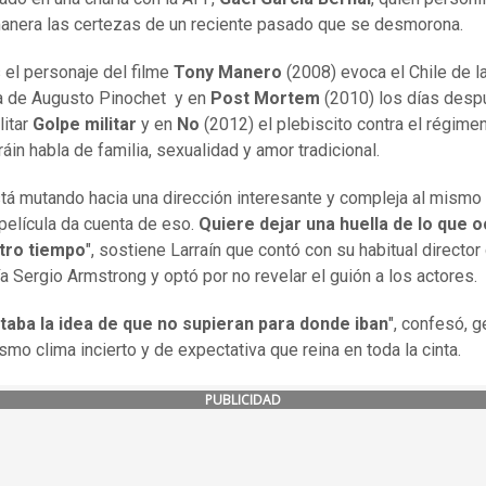
anera las certezas de un reciente pasado que se desmorona.
 el personaje del filme
Tony Manero
(2008) evoca el Chile de l
a de Augusto Pinochet y en
Post Mortem
(2010) los días desp
litar
Golpe militar
y en
No
(2012) el plebiscito contra el régimen
ráin habla de familia, sexualidad y amor tradicional.
tá mutando hacia una dirección interesante y compleja al mismo
película da cuenta de eso.
Quiere dejar una huella de lo que 
tro tiempo
", sostiene Larraín que contó con su habitual director
ía Sergio Armstrong y optó por no revelar el guión a los actores.
aba la idea de que no supieran para donde iban
", confesó, 
smo clima incierto y de expectativa que reina en toda la cinta.
PUBLICIDAD