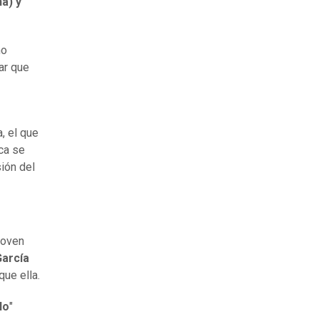
a) y
no
ar que
, el que
ca se
sión del
 joven
García
que ella.
No
"