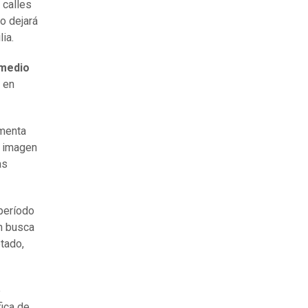
 calles
o dejará
ia.
 medio
r en
omenta
a imagen
as
 período
en busca
tado,
e
fica de