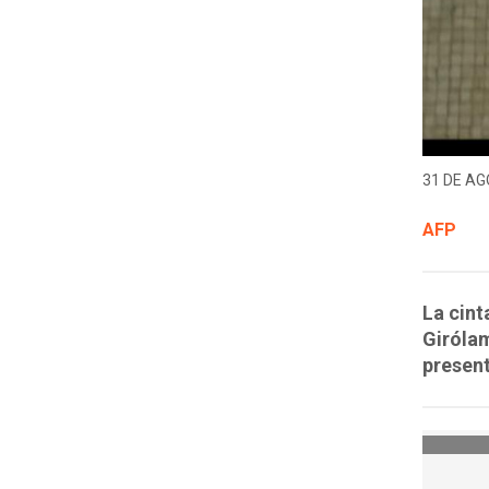
31 DE AG
AFP
La cint
Girólam
present