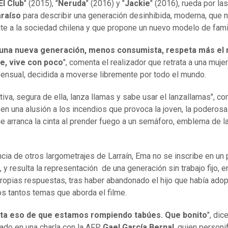
El Club
" (2015), "
Neruda
" (2016) y "
Jackie
" (2016), rueda por las
araíso
para describir una generación desinhibida, moderna, que n
nte a la sociedad chilena y que propone un nuevo modelo de famil
 una nueva generación, menos consumista, respeta más el
e, vive con poco
", comenta el realizador que retrata a una muje
sensual, decidida a moverse libremente por todo el mundo.
ctiva, segura de ella, lanza llamas y sabe usar el lanzallamas", c
 en una alusión a los incendios que provoca la joven, la poderos
ue arranca la cinta al prender fuego a un semáforo, emblema de l
ncia de otros largometrajes de Larraín, Ema no se inscribe en un
, y resulta la representación de una generación sin trabajo fijo, 
ropias respuestas, tras haber abandonado el hijo que había adop
os tantos temas que aborda el filme.
ta eso de que estamos rompiendo tabúes. Que bonito
", dic
do en una charla con la AFP,
Gael García Bernal
, quien personi