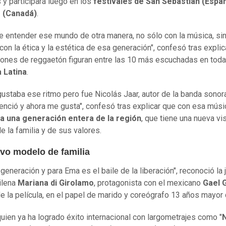
 y participará luego en los
festivales de San Sebastián (Españ
 (Canadá)
.
e entender ese mundo de otra manera, no sólo con la música, si
con la ética y la estética de esa generación", confesó tras explic
iones de reggaetón figuran entre las 10 más escuchadas en toda
 Latina
.
ustaba ese ritmo pero fue Nicolás Jaar, autor de la banda sonora
nció y ahora me gusta", confesó tras explicar que con esa músi
ca una generación entera de la región
, que tiene una nueva vi
e la familia y de sus valores.
vo modelo de familia
 generación y para Ema es el baile de la liberación", reconoció la
hilena
Mariana di Girolamo
, protagonista con el mexicano
Gael 
e la película, en el papel de marido y coreógrafo 13 años mayor 
 quien ya ha logrado éxito internacional con largometrajes como "