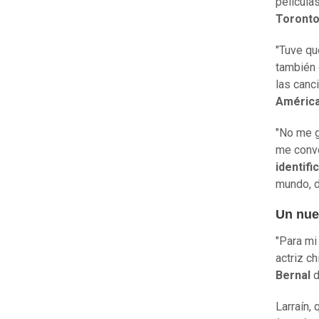
películas
Toronto
"Tuve qu
también 
las canc
América
"No me g
me conve
identifi
mundo, d
Un nue
"Para mi
actriz c
Bernal
d
Larraín,