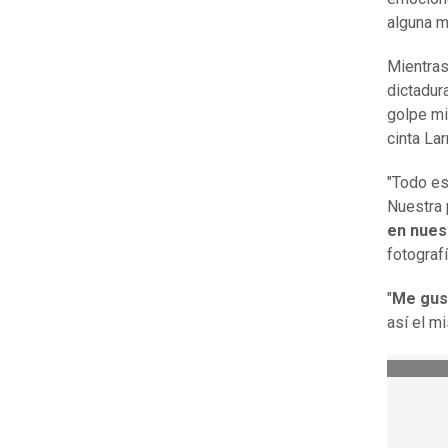
alguna m
Mientras
dictadur
golpe mi
cinta Lar
"Todo es
Nuestra 
en nues
fotograf
"
Me gust
así el mi