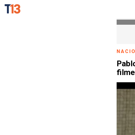
NACI
Pablo
filme