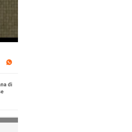
ana di
se