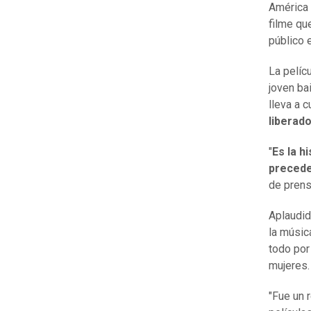
América 
filme q
público 
La pelíc
joven bai
lleva a 
liberad
"
Es la h
precede
de prens
Aplaudid
la músic
todo por
mujeres
"Fue un 