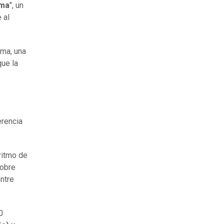
ma
", un
 al
 Ema, una
que la
e
erencia
ritmo de
sobre
ntre
0