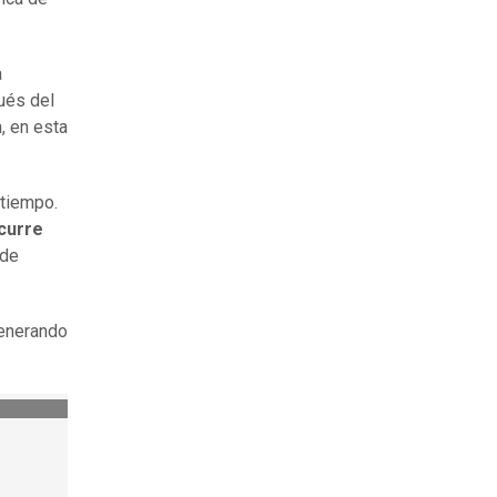
a
ués del
, en esta
 tiempo.
ocurre
 de
generando