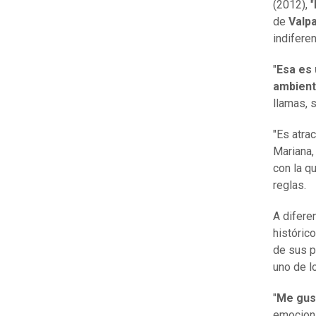
(2012), "
de
Valp
indifere
"
Esa es
ambient
llamas, 
"Es atra
Mariana,
con la q
reglas.
A difere
histórico
de sus p
uno de l
"
Me gus
emociona