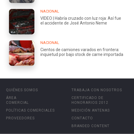
NACIONAL
VIDEO | Habría cruzado con luz roja: Así fue
el accidente de José Antonio Neme
NACIONAL
Cientos de camiones varados en frontera:
inquietud por bajo stock de carne importada
QUIÉNES SOMOS
TRABAJA CON NOSOTROS
ÁREA
CERTIFICADO DE
COMERCIAL
HONORARIOS 2012
POLÍTICAS COMERCIALES
MEDICIÓN ANTENAS
PROVEEDORES
CONTACTO
BRANDED CONTENT