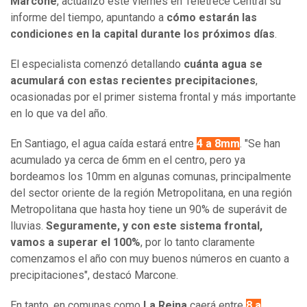
Marcone
, actualizó este viernes en Teletrece Central su
informe del tiempo, apuntando a
cómo estarán las
condiciones en la capital durante los próximos días
.
El especialista comenzó detallando
cuánta agua se
acumulará con estas recientes precipitaciones
,
ocasionadas por el primer sistema frontal y más importante
en lo que va del año.
En Santiago, el agua caída estará entre
4 a 8mm
. "Se han
acumulado ya cerca de 6mm en el centro, pero ya
bordeamos los 10mm en algunas comunas, principalmente
del sector oriente de la región Metropolitana, en una región
Metropolitana que hasta hoy tiene un 90% de superávit de
lluvias.
Seguramente, y con este sistema frontal,
vamos a superar el 100%
, por lo tanto claramente
comenzamos el año con muy buenos números en cuanto a
precipitaciones", destacó Marcone.
En tanto, en comunas como
La Reina
caerá entre
8 a