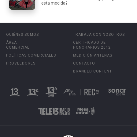
esta medida?
QUIÉNES SOMOS
TRABAJA CON NOSOTROS
ÁREA
CERTIFICADO DE
COMERCIAL
HONORARIOS 2012
POLÍTICAS COMERCIALES
MEDICIÓN ANTENAS
PROVEEDORES
CONTACTO
BRANDED CONTENT