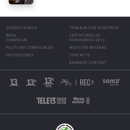
QUIÉNES SOMOS
TRABAJA CON NOSOTROS
ÁREA
CERTIFICADO DE
COMERCIAL
HONORARIOS 2012
POLÍTICAS COMERCIALES
MEDICIÓN ANTENAS
PROVEEDORES
CONTACTO
BRANDED CONTENT