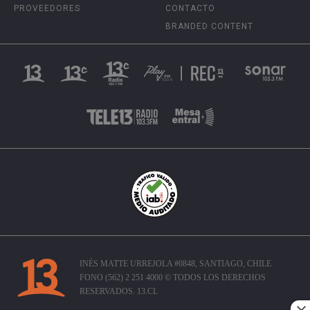
PROVEEDORES
CONTACTO
BRANDED CONTENT
INÉS MATTE URREJOLA #0848, SANTIAGO, CHILE
FONO (562) 2 251 4000 © TODOS LOS DERECHOS
RESERVADOS. 13.CL