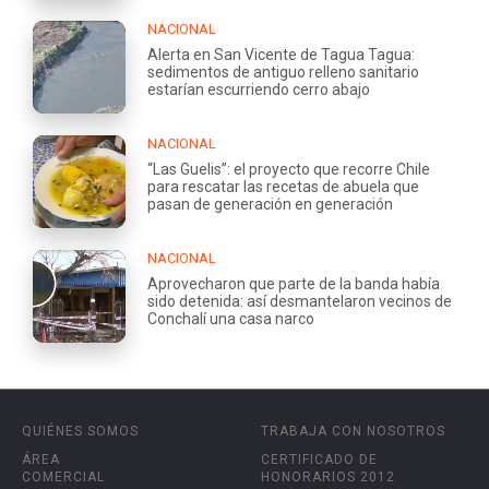
NACIONAL
Alerta en San Vicente de Tagua Tagua:
sedimentos de antiguo relleno sanitario
estarían escurriendo cerro abajo
NACIONAL
“Las Guelis”: el proyecto que recorre Chile
para rescatar las recetas de abuela que
pasan de generación en generación
NACIONAL
Aprovecharon que parte de la banda había
sido detenida: así desmantelaron vecinos de
Conchalí una casa narco
QUIÉNES SOMOS
TRABAJA CON NOSOTROS
ÁREA
CERTIFICADO DE
COMERCIAL
HONORARIOS 2012