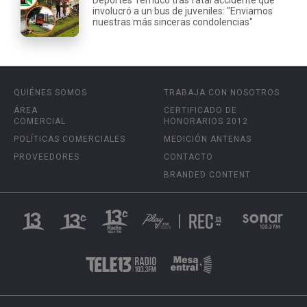
involucró a un bus de juveniles: "Enviamos
nuestras más sinceras condolencias"
QUIÉNES SOMOS
TRABAJA CON NOSOTROS
ÁREA
CERTIFICADO DE
COMERCIAL
HONORARIOS 2012
POLÍTICAS COMERCIALES
MEDICIÓN ANTENAS
PROVEEDORES
CONTACTO
BRANDED CONTENT