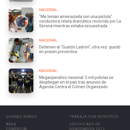
NACIONAL
"Me tenían amenazada con una pistola":
conductora relata dramático recorrido por La
Serena mientras estaba secuestrada
NACIONAL
Detienen al "Guatón Ladrón", otra vez: quedó
en prisión preventiva
NACIONAL
Megaoperativo nacional: 5 mil policías se
despliegan en el país tras anuncio de
Agenda Contra el Crimen Organizado
QUIÉNES SOMOS
TRABAJA CON NOSOTROS
ÁREA
CERTIFICADO DE
COMERCIAL
HONORARIOS 2012