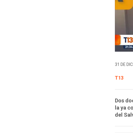
31 DE DIC
T13
Dos do
la ya c
del Sal