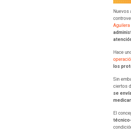
Nuevos a
controve
Aguilera
administ
atenció
Hace uno
operaci
los pro
Sin emb
ciertos 
se envía
medica
El conce
técnico
condició