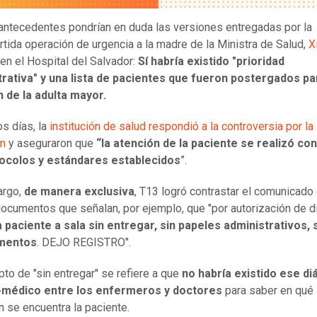
ntecedentes pondrían en duda las versiones entregadas por la
rtida operación de urgencia a la madre de la Ministra de Salud,
X
en el Hospital del Salvador:
Sí habría existido "prioridad
rativa" y una lista de pacientes que fueron postergados pa
n de la adulta mayor.
s días, la
institución de salud respondió a la controversia por la
ón
y aseguraron que
“la atención de la paciente se realizó c
tocolos y estándares establecidos
”.
argo,
de manera exclusiva
, T13 logró contrastar el comunicado
documentos que señalan, por ejemplo, que "por autorización de d
 paciente a sala sin entregar, sin papeles administrativos, 
mentos
. DEJO REGISTRO".
pto de "sin entregar" se refiere a que
no habría existido ese di
-médico entre los enfermeros y doctores
para saber en qué
n se encuentra la paciente.