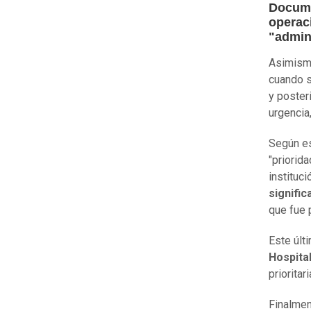
Docume
operac
"admin
Asimismo
cuando s
y poster
urgencia
Según es
"priorida
instituc
signific
que fue 
Este últ
Hospita
prioritar
Finalmen