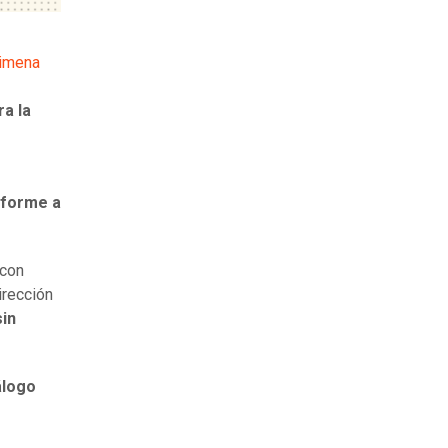
imena
ra la
onforme a
 con
irección
sin
álogo