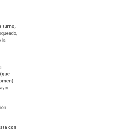
 turno,
loqueado,
 la
a
 (que
bdomen)
mayor.
l
ión
ista con