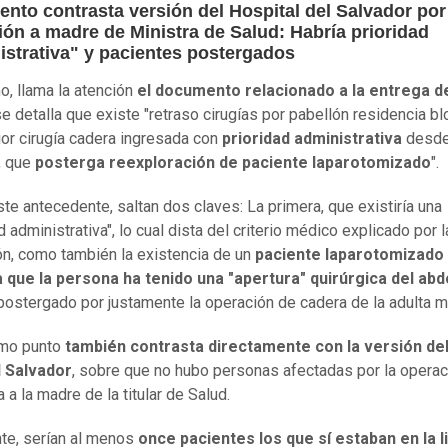
nto contrasta versión del Hospital del Salvador por
ión a madre de Ministra de Salud: Habría prioridad
istrativa" y pacientes postergados
, llama la atención
el documento relacionado a la entrega de
e detalla que existe "retraso cirugías por pabellón residencia b
ior cirugía cadera ingresada con
prioridad administrativa
desde
, que
posterga reexploración de paciente laparotomizado
".
te antecedente, saltan dos claves: La primera, que existiría una
d administrativa", lo cual dista del criterio médico explicado por l
ión, como también la existencia de un
paciente laparotomizado
a que la persona ha tenido una "apertura" quirúrgica del a
postergado por justamente la operación de cadera de la adulta 
imo punto
también contrasta directamente con la versión de
l Salvador
, sobre que no hubo personas afectadas por la operac
ia a la madre de la titular de Salud.
te, serían al menos
once pacientes los que sí estaban en la l