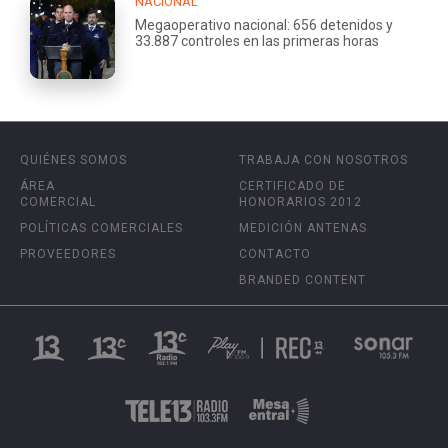
NACIONAL
Megaoperativo nacional: 656 detenidos y
33.887 controles en las primeras horas
QUIÉNES SOMOS
TRABAJA CON NOSOTROS
ÁREA
CERTIFICADO DE
COMERCIAL
HONORARIOS 2012
POLÍTICAS COMERCIALES
MEDICIÓN ANTENAS
PROVEEDORES
CONTACTO
BRANDED CONTENT