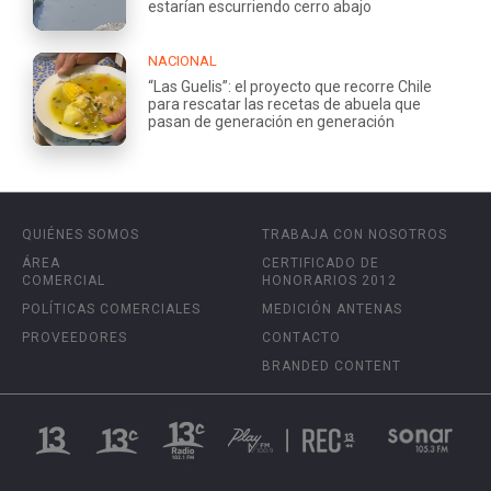
estarían escurriendo cerro abajo
NACIONAL
“Las Guelis”: el proyecto que recorre Chile
para rescatar las recetas de abuela que
pasan de generación en generación
QUIÉNES SOMOS
TRABAJA CON NOSOTROS
ÁREA
CERTIFICADO DE
COMERCIAL
HONORARIOS 2012
POLÍTICAS COMERCIALES
MEDICIÓN ANTENAS
PROVEEDORES
CONTACTO
BRANDED CONTENT