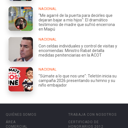
NACIONAL
"Me agarré de la puerta para decirles que
dejaran bajar a mis hijos": El dramático
testimonio de madre que sufrió encerrona
en Maipú
NACIONAL
Con celdas individuales y control de visitas y
encomiendas: Ministro Rabat detalla
medidas penitenciarias en la ACOT
NACIONAL
"Súmate a lo que nos une": Teletón inicia su
campaña 2026 presentando su himno y su
niño embajador
QUIÉNES SOMOS
TRABAJA CON NOSOTROS
ÁREA
CERTIFICADO DE
COMERCIAL
HONORARIOS 2012