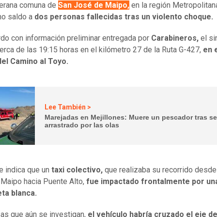
llerana comuna de
San José de Maipo,
en la región Metropolitana
mo saldo a
dos personas fallecidas tras un violento choque.
do con información preliminar entregada por
Carabineros,
el si
cerca de las 19:15 horas en el kilómetro 27 de la Ruta G-427,
en 
del Camino al Toyo.
Lee También >
Marejadas en Mejillones: Muere un pescador tras se
arrastrado por las olas
te indica que un
taxi colectivo,
que realizaba su recorrido desde
Maipo hacia Puente Alto,
fue impactado frontalmente por un
ta blanca.
as que aún se investigan,
el vehículo habría cruzado el eje de