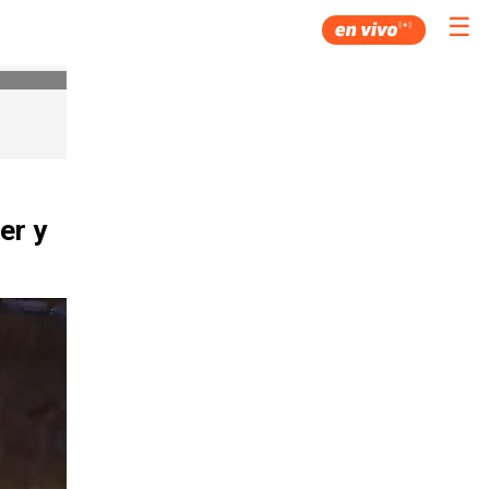
☰
er y