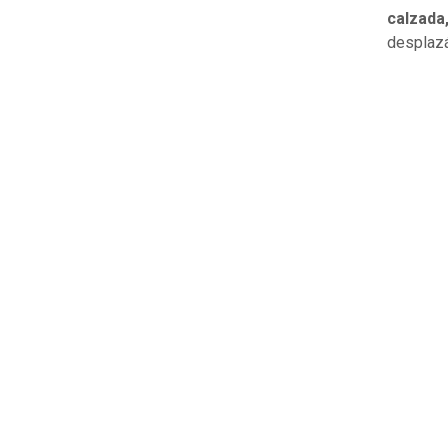
calzada
desplazá