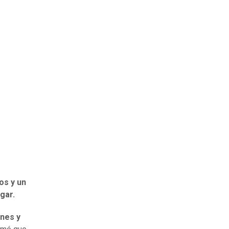
os y un
ugar.
ones y