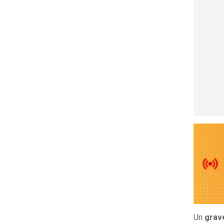
Un
grav