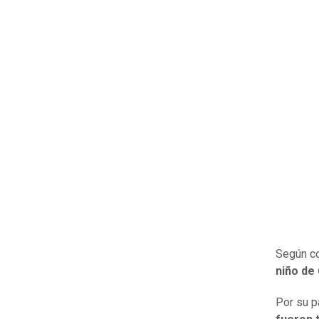
Según c
niño de 
Por su p