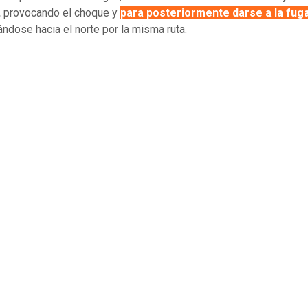
,
provocando el choque y
para posteriormente darse a la fuga
ndose hacia el norte por la misma ruta.