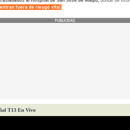
trasladados al Hospital de San José de Maipo,
donde se info
ntran fuera de riesgo vital.
PUBLICIDAD
ñal T13 En Vivo