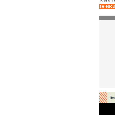
fueron 
se encue
Se