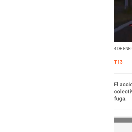
4 DE ENER
T13
El acci
colecti
fuga.