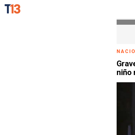
NACI
Grav
niño 