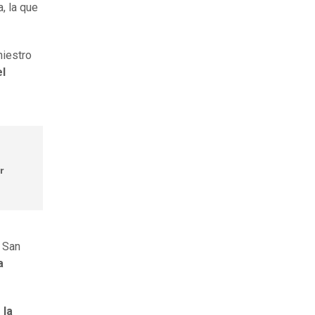
, la que
niestro
el
r
 San
a
 la