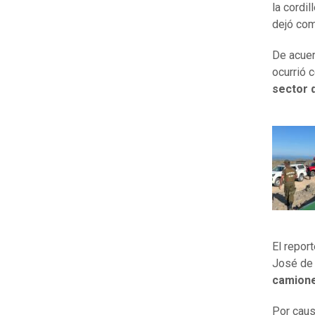
la cordi
dejó co
De acuer
ocurrió 
sector 
El repor
José de 
camione
Por caus