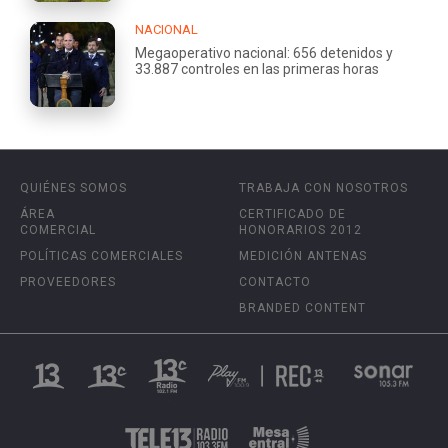
NACIONAL
Megaoperativo nacional: 656 detenidos y
33.887 controles en las primeras horas
QUIÉNES SOMOS
TRABAJA CON NOSOTROS
ÁREA
CERTIFICADO DE
COMERCIAL
HONORARIOS 2012
POLÍTICAS COMERCIALES
MEDICIÓN ANTENAS
PROVEEDORES
CONTACTO
BRANDED CONTENT