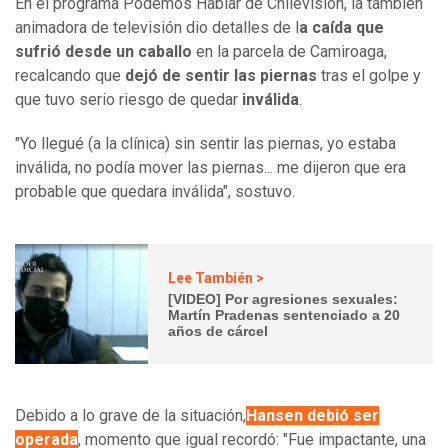
En el programa Podemos Hablar de Chilevisión, la también
animadora de televisión dio detalles de l
a caída que
sufrió desde un caballo
en la parcela de Camiroaga,
recalcando que
dejó de sentir las piernas
tras el golpe y
que tuvo serio riesgo de quedar
inválida
.
"Yo llegué (a la clínica) sin sentir las piernas, yo estaba
inválida, no podía mover las piernas... me dijeron que era
probable que quedara inválida", sostuvo.
Lee También >
[VIDEO] Por agresiones sexuales:
Martín Pradenas sentenciado a 20
años de cárcel
Debido a lo grave de la situación,
Hansen debió ser
operada
, momento que igual recordó: "Fue impactante, una