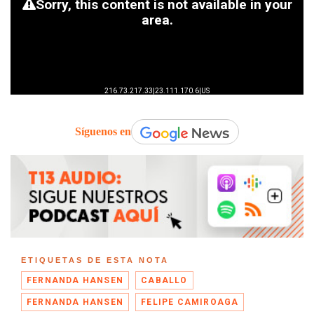
Síguenos en
ETIQUETAS DE ESTA NOTA
FERNANDA HANSEN
CABALLO
FERNANDA HANSEN
FELIPE CAMIROAGA