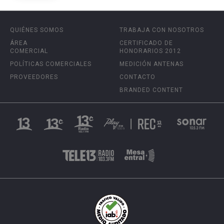
QUIÉNES SOMOS
TRABAJA CON NOSOTROS
ÁREA
CERTIFICADO DE
COMERCIAL
HONORARIOS 2012
POLÍTICAS COMERCIALES
MEDICIÓN ANTENAS
PROVEEDORES
CONTACTO
BRANDED CONTENT