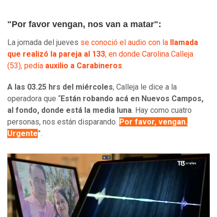
"Por favor vengan, nos van a matar":
La jornada del jueves
se conoció el audio con la
llamada
que realizó la pareja al 133
, en donde Carolina Calleja
(53), pedía
auxilio a Carabineros
.
A las 03.25 hrs del miércoles
, Calleja le dice a la
operadora que “
Están robando acá en Nuevos Campos,
al fondo, donde está la media luna
. Hay como cuatro
personas, nos están disparando.
Por favor, vengan.
Urgente
”.