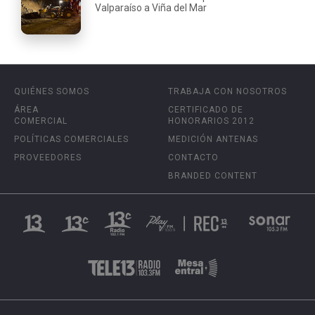
Valparaíso a Viña del Mar
QUIÉNES SOMOS
TRABAJA CON NOSOTROS
ÁREA
CERTIFICADO DE
COMERCIAL
HONORARIOS 2012
POLÍTICAS COMERCIALES
MEDICIÓN ANTENAS
PROVEEDORES
CONTACTO
BRANDED CONTENT