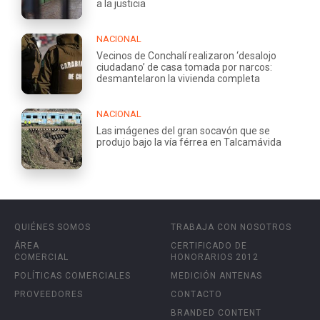
a la justicia
NACIONAL
Vecinos de Conchalí realizaron ‘desalojo
ciudadano’ de casa tomada por narcos:
desmantelaron la vivienda completa
NACIONAL
Las imágenes del gran socavón que se
produjo bajo la vía férrea en Talcamávida
QUIÉNES SOMOS
TRABAJA CON NOSOTROS
ÁREA
CERTIFICADO DE
COMERCIAL
HONORARIOS 2012
POLÍTICAS COMERCIALES
MEDICIÓN ANTENAS
PROVEEDORES
CONTACTO
BRANDED CONTENT