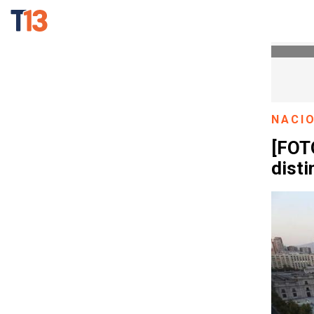
NACI
[FOTO
disti