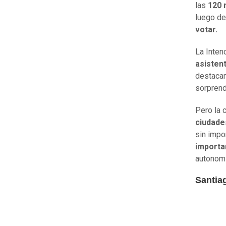
las
120 
luego de
votar.
La Inten
asisten
destacan
sorpren
Pero la 
ciudade
sin impo
importan
autonomí
Santia