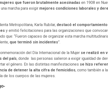
mujeres que fueron brutalmente asesinadas
en 1908 en Nue
 una marcha para exigir
mejores condiciones laborales y der
denta Metropolitana, Karla Rubilar,
destacó el comportamiento 
tes
y emitió felicitaciones para las organizaciones que convocar
do que: “Fueron capaces de organizar esta marcha multitudinaria
dente,
que terminó sin incidentes
”.
conmemoración del Día Internacional de la Mujer
se realizó en v
s del país
, donde las personas salieron a exigir igualdad de de
rtar el género. En las distintas manifestaciones
se hizo referen
cia de detener la alta cifra de femicidios
, como también a la
a de los cuerpos de las mujeres.
go-