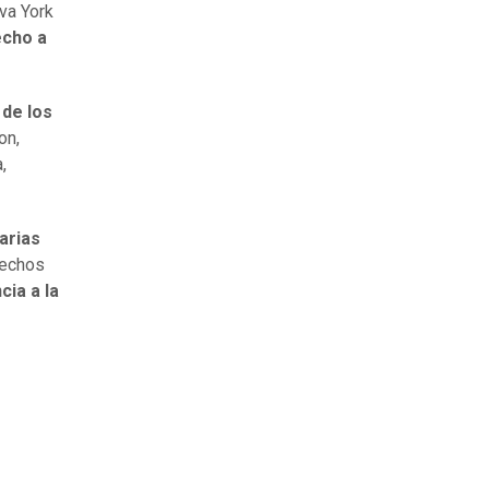
va York
echo a
de los
on,
,
arias
rechos
cia a la