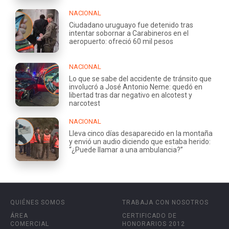
NACIONAL
Ciudadano uruguayo fue detenido tras
intentar sobornar a Carabineros en el
aeropuerto: ofreció 60 mil pesos
NACIONAL
Lo que se sabe del accidente de tránsito que
involucró a José Antonio Neme: quedó en
libertad tras dar negativo en alcotest y
narcotest
NACIONAL
Lleva cinco días desaparecido en la montaña
y envió un audio diciendo que estaba herido:
“¿Puede llamar a una ambulancia?”
QUIÉNES SOMOS
TRABAJA CON NOSOTROS
ÁREA
CERTIFICADO DE
COMERCIAL
HONORARIOS 2012