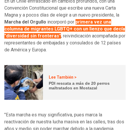
En un Chile enfrascado en cambios profundos, con una
Convención Constitucional que escribe una nueva Carta
Magna y a pocos días de elegir a un nuevo presidente, la
Marcha del Orgullo
incorporó por
primera vez una
columna de migrantes LGBTQ+ con un lienzo que decía
"diversidad sin fronteras"
, reivindicación acompañada por
representantes de embajadas y consulados de 12 países
de América y Europa.
Lee También >
PDI rescata a más de 20 perros
maltratados en Mostazal
"Esta marcha es muy significativa, pues marca la
reactivación de nuestra lucha masiva en las calles, tras dos
años y medio sin poder marchar debido a la pandemia.