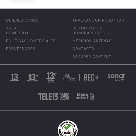
QUIÉNES SOMOS
TRABAJA CON NOSOTROS
ÁREA
CERTIFICADO DE
COMERCIAL
HONORARIOS 2012
POLÍTICAS COMERCIALES
MEDICIÓN ANTENAS
PROVEEDORES
CONTACTO
BRANDED CONTENT