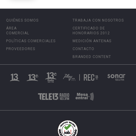
QUIÉNES SOMOS
TRABAJA CON NOSOTROS
ÁREA
CERTIFICADO DE
COMERCIAL
HONORARIOS 2012
POLÍTICAS COMERCIALES
MEDICIÓN ANTENAS
PROVEEDORES
CONTACTO
BRANDED CONTENT