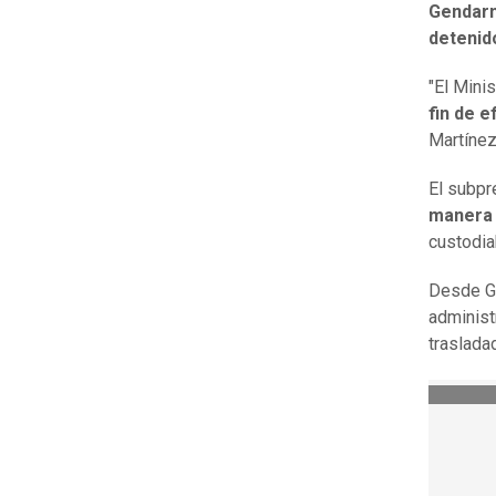
Gendarm
detenid
"El Mini
fin de e
Martínez
El subpr
manera 
custodia
Desde Ge
administ
traslada