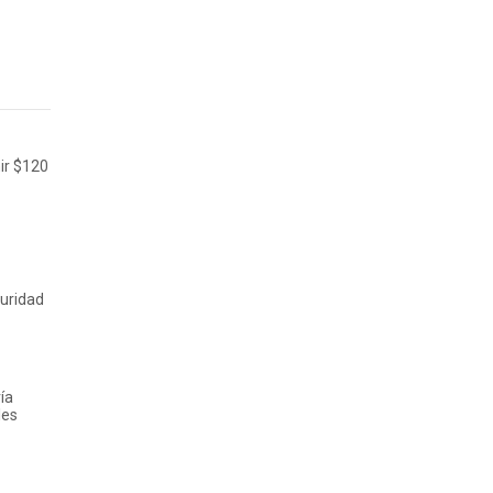
nir $120
guridad
ía
les