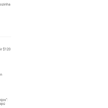
Vozinha
nir $120
on
ijos":
aipú