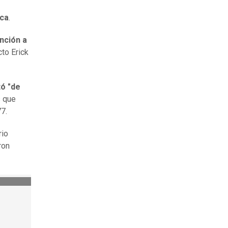
ica
.
nción a
cto Erick
tó "de
s que
7.
rio
ron