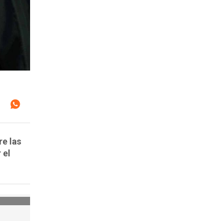
e las
 el