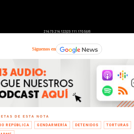
Síguenos en
UETAS DE ESTA NOTA
IO REPÚBLICA
GENDARMERÍA
DETENIDOS
TORTURAS