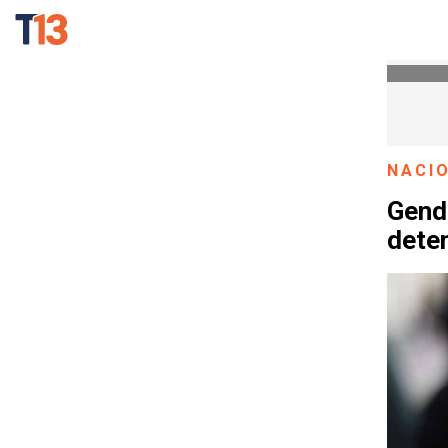
NACI
Genda
deten