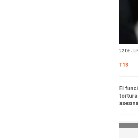
22 DE JUN
T13
El func
tortura
asesin