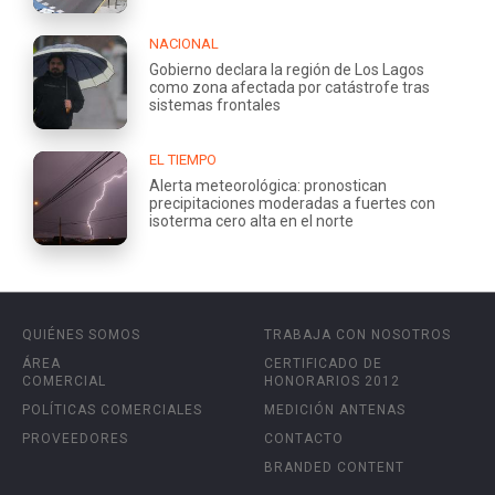
NACIONAL
Gobierno declara la región de Los Lagos
como zona afectada por catástrofe tras
sistemas frontales
EL TIEMPO
Alerta meteorológica: pronostican
precipitaciones moderadas a fuertes con
isoterma cero alta en el norte
QUIÉNES SOMOS
TRABAJA CON NOSOTROS
ÁREA
CERTIFICADO DE
COMERCIAL
HONORARIOS 2012
POLÍTICAS COMERCIALES
MEDICIÓN ANTENAS
PROVEEDORES
CONTACTO
BRANDED CONTENT