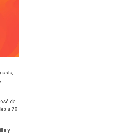
agasta,
,
 José de
as a 70
lla y