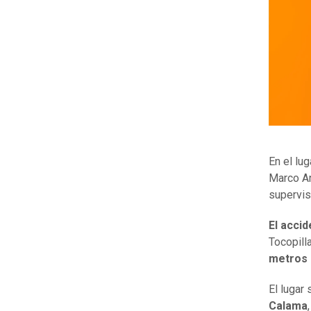
En el lu
Marco An
supervis
El acci
Tocopill
metros 
El lugar
Calama