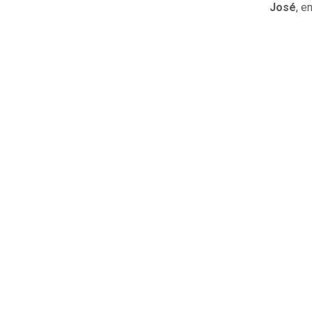
José
, e