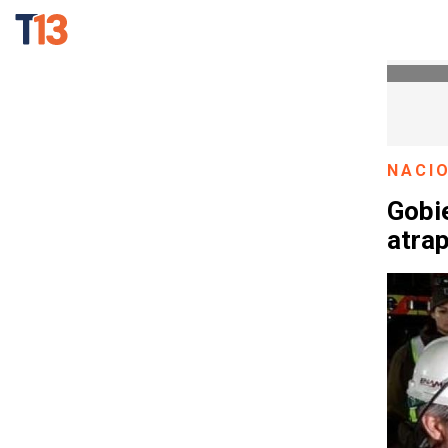
NACI
Gobi
atra