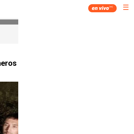
☰
neros