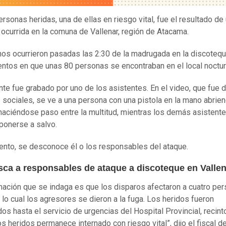
ersonas heridas, una de ellas en riesgo vital, fue el resultado de
 ocurrida en la comuna de Vallenar, región de Atacama.
os ocurrieron pasadas las 2:30 de la madrugada en la discoteq
tos en que unas 80 personas se encontraban en el local noctur
ente fue grabado por uno de los asistentes. En el video, que fue 
 sociales, se ve a una persona con una pistola en la mano abrie
haciéndose paso entre la multitud, mientras los demás asistent
 ponerse a salvo.
to, se desconoce él o los responsables del ataque.
sca a responsables de ataque a discoteque en Valle
mación que se indaga es que los disparos afectaron a cuatro per
 lo cual los agresores se dieron a la fuga. Los heridos fueron
dos hasta el servicio de urgencias del Hospital Provincial, recint
s heridos permanece internado con riesgo vital”, dijo el fiscal de