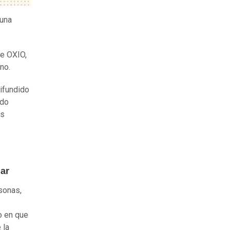
 una
ue OXIO,
no.
difundido
ndo
es
nar
sonas,
o en que
 la