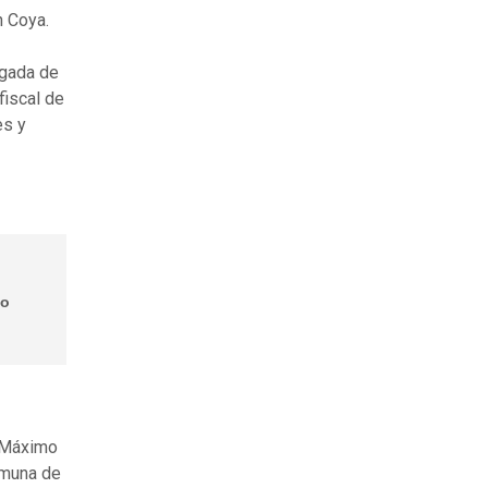
n Coya.
igada de
fiscal de
es y
do
o Máximo
omuna de