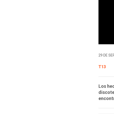
29 DE SE
T13
Los hec
discot
encontr