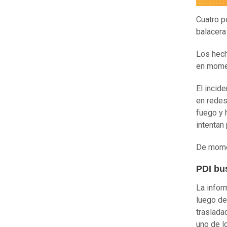
Cuatro p
balacera
Los hech
en momen
El incid
en redes
fuego y 
intentan
De momen
PDI bu
La infor
luego de
traslada
uno de lo