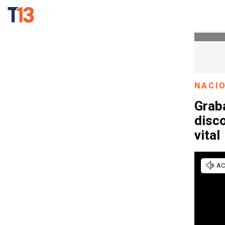
NACI
Grab
disco
vital