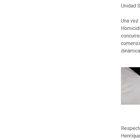
Unidad S
Una vez 
Homicidi
concurre
comenzar
dinámica
Respecto
Henríque