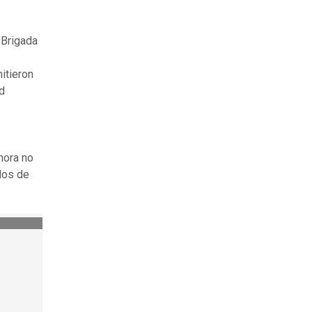
 Brigada
itieron
d
ahora no
ados de