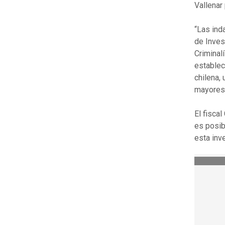
Vallenar 
“Las ind
de Inves
Criminal
establec
chilena,
mayores 
El fisca
es posib
esta inv