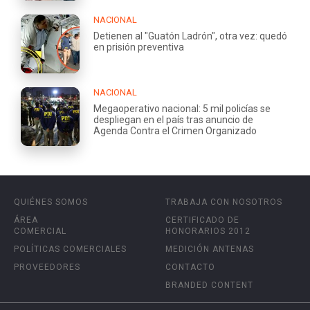
NACIONAL
Detienen al "Guatón Ladrón", otra vez: quedó
en prisión preventiva
NACIONAL
Megaoperativo nacional: 5 mil policías se
despliegan en el país tras anuncio de
Agenda Contra el Crimen Organizado
QUIÉNES SOMOS
TRABAJA CON NOSOTROS
ÁREA
CERTIFICADO DE
COMERCIAL
HONORARIOS 2012
POLÍTICAS COMERCIALES
MEDICIÓN ANTENAS
PROVEEDORES
CONTACTO
BRANDED CONTENT