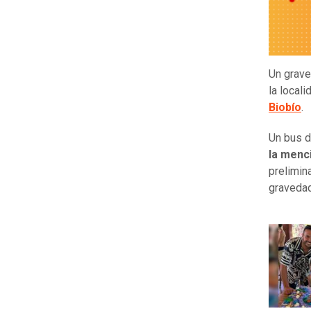
Un grave
la local
Biobío
.
Un bus d
la menc
prelimin
gravedad