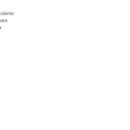
cidente
ara
a.