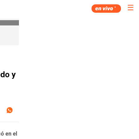
☰
ido y
ó en el