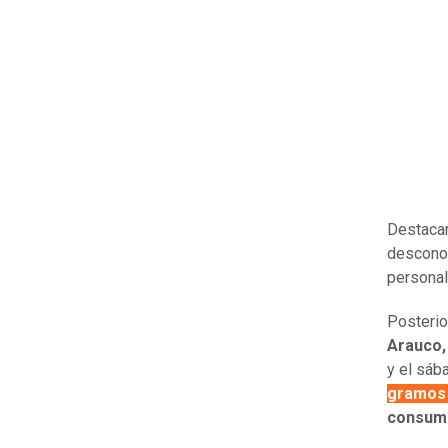
Destaca
desconoc
personal
Posterio
Arauco,
y el sáb
gramos 
consumo