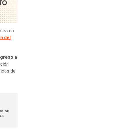
rnes en
n del
ngreso a
ación
ridas de
ra su
os