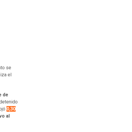
nto se
iza el
e de
 detenido
rojó
0,30
vo al