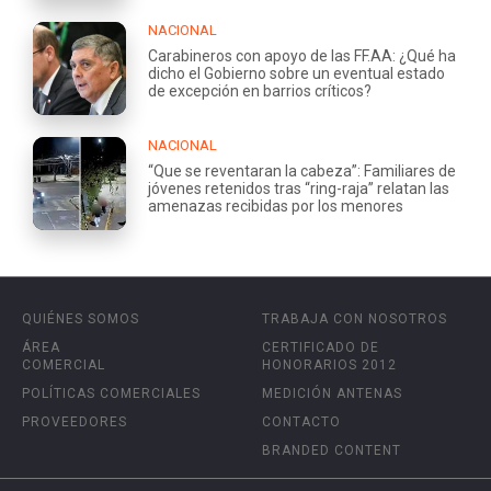
NACIONAL
Carabineros con apoyo de las FF.AA: ¿Qué ha
dicho el Gobierno sobre un eventual estado
de excepción en barrios críticos?
NACIONAL
“Que se reventaran la cabeza”: Familiares de
jóvenes retenidos tras “ring-raja” relatan las
amenazas recibidas por los menores
QUIÉNES SOMOS
TRABAJA CON NOSOTROS
ÁREA
CERTIFICADO DE
COMERCIAL
HONORARIOS 2012
POLÍTICAS COMERCIALES
MEDICIÓN ANTENAS
PROVEEDORES
CONTACTO
BRANDED CONTENT