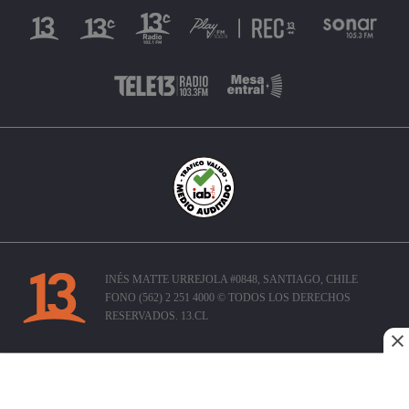
INÉS MATTE URREJOLA #0848, SANTIAGO, CHILE
FONO (562) 2 251 4000 © TODOS LOS DERECHOS
RESERVADOS. 13.CL