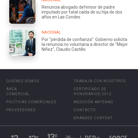
Renuncia abogado defensor de padre
imputado por fatal caída de su hija de dos
años en Las Condes
NACIONAL
Por "pérdida de confianza": Gobierno solicita
la renuncia no voluntaria a director de "Mejor
Niñez", Claudio Castillo
QUIÉNES SOMOS
TRABAJA CON NOSOTROS
ÁREA
CERTIFICADO DE
COMERCIAL
HONORARIOS 2012
POLÍTICAS COMERCIALES
MEDICIÓN ANTENAS
PROVEEDORES
CONTACTO
BRANDED CONTENT