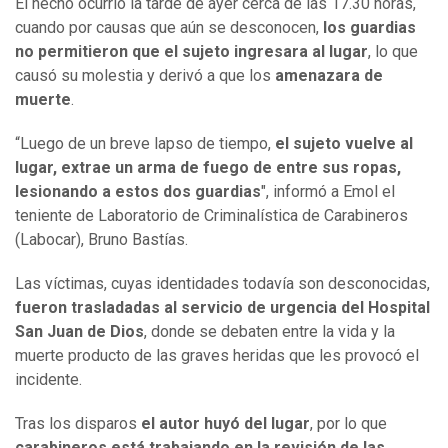
El hecho ocurrió la tarde de ayer cerca de las 17.30 horas,
cuando por causas que aún se desconocen,
los guardias
no permitieron que el sujeto ingresara al lugar
, lo que
causó su molestia y derivó a que los
amenazara de
muerte
.
“Luego de un breve lapso de tiempo,
el sujeto vuelve al
lugar, extrae un arma de fuego de entre sus ropas,
lesionando a estos dos guardias
", informó a Emol el
teniente de Laboratorio de Criminalística de Carabineros
(Labocar), Bruno Bastías.
Las víctimas, cuyas identidades todavía son desconocidas,
fueron trasladadas al servicio de urgencia del Hospital
San Juan de Dios
, donde se debaten entre la vida y la
muerte producto de las graves heridas que les provocó el
incidente.
Tras los disparos
el autor huyó del lugar
, por lo que
carabineros está trabajando en la revisión de las