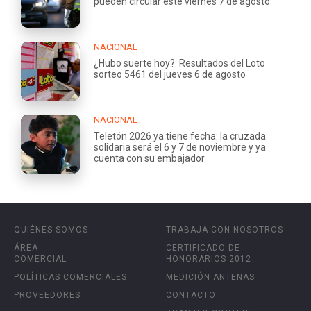
pueden circular este viernes 7 de agosto
NACIONAL
¿Hubo suerte hoy?: Resultados del Loto
sorteo 5461 del jueves 6 de agosto
NACIONAL
Teletón 2026 ya tiene fecha: la cruzada
solidaria será el 6 y 7 de noviembre y ya
cuenta con su embajador
QUIÉNES SOMOS
TRABAJA CON NOSOTROS
ÁREA
CERTIFICADO DE
COMERCIAL
HONORARIOS 2012
POLÍTICAS COMERCIALES
MEDICIÓN ANTENAS
PROVEEDORES
CONTACTO