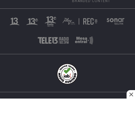
BRANDED CONTENT
INÉS MATTE URREJOLA #0848, SANTIAGO, CHILE
FONO (562) 2 251 4000 © TODOS LOS DERECHOS
RESERVADOS. 13.CL