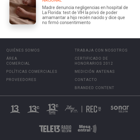
NACIONAL
Madre denuncia negligencias en hospital de
La Florida: test de VIH la privó de poder
amamantar a hijo recién nacido y dice que
no firmó consentimiento
QUIÉNES SOMOS
TRABAJA CON NOSOTROS
ÁREA
CERTIFICADO DE
COMERCIAL
HONORARIOS 2012
POLÍTICAS COMERCIALES
MEDICIÓN ANTENAS
PROVEEDORES
CONTACTO
BRANDED CONTENT