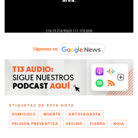
Síguenos en
ETIQUETAS DE ESTA NOTA
HOMICIDIO
MUERTE
ANTOFAGASTA
PRISIÓN PREVENTIVA
VECINO
FIERRO
NOIA