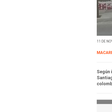
11 DE NO
MACARE
Según i
Santiag
colomb