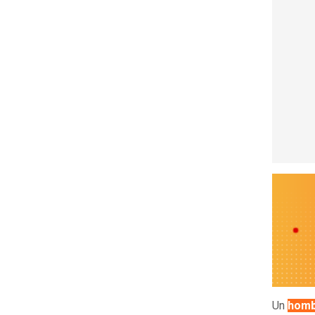
Un
hombr