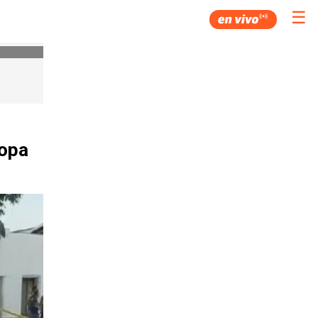
☰
ropa