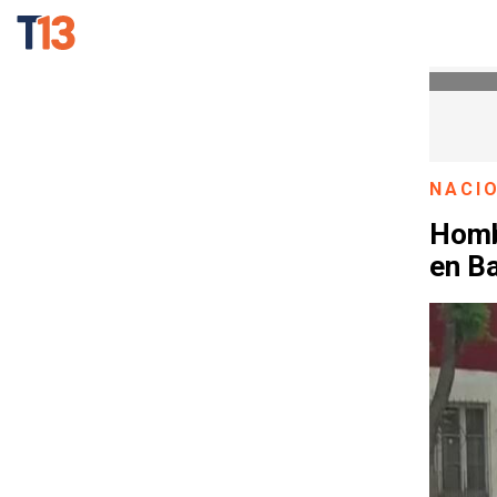
NACI
Homb
en B