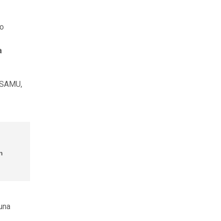
go
a
l SAMU,
n
una