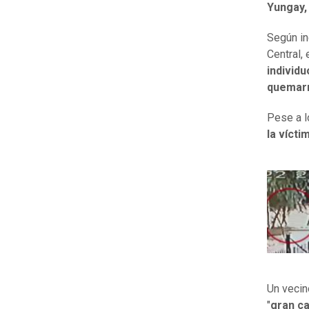
Yungay,
Según in
Central,
individ
quemarr
Pese a l
la vícti
Un vecin
"
gran ca