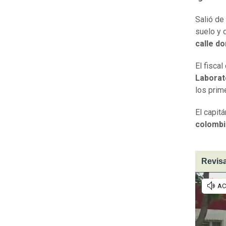
Salió de
suelo y 
calle d
El fisca
Laborat
los prim
El capitá
colombi
Revisa