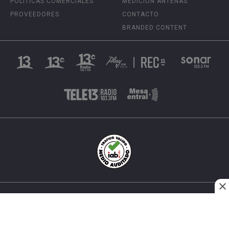
POLÍTICAS COMERCIALES
MEDICIÓN ANTENAS
PROVEEDORES
CONTACTO
BRANDED CONTENT
INÉS MATTE URREJOLA #0848, SANTIAGO, CHILE
FONO (562) 2 251 4000 © TODOS LOS DERECHOS
RESERVADOS. 13.CL