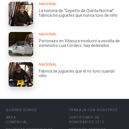
NACIONAL
La historia de “Gepetto de Quinta Normal”:
fabrica los juguetes que nunca tuvo de niño
NACIONAL
Portonazo en Vitacura involucró a escolta de
exministro Luis Cordero: hay detenidos
NACIONAL
Fabrica de juguetes que él no tuvo cuando
niño
QUIÉNES SOMOS
TRABAJA CON NOSOTROS
ÁREA
CERTIFICADO DE
COMERCIAL
HONORARIOS 2012