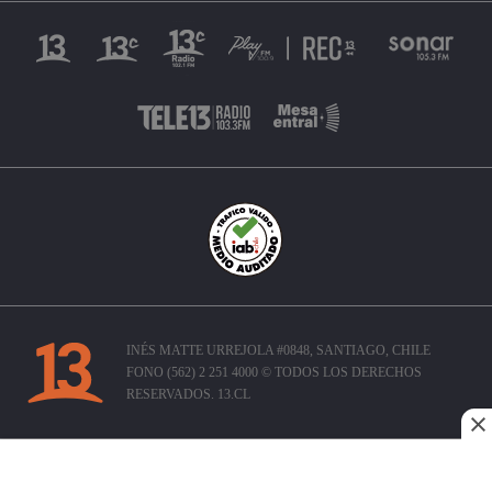
INÉS MATTE URREJOLA #0848, SANTIAGO, CHILE
FONO (562) 2 251 4000 © TODOS LOS DERECHOS
RESERVADOS. 13.CL