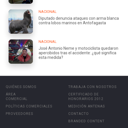
NACIONAL
Diputado denuncia ataques con arma blanca
contra lobos marinos en Antofagasta
NACIONAL
José Antonio Neme y motociclista quedaron
apercibidos tras el accidente: ¿qué significa
esta medida?
QUIÉNES SOMOS
TRABAJA CON NOSOTROS
ÁREA
CERTIFICADO DE
COMERCIAL
HONORARIOS 2012
POLÍTICAS COMERCIALES
MEDICIÓN ANTENAS
PROVEEDORES
CONTACTO
BRANDED CONTENT