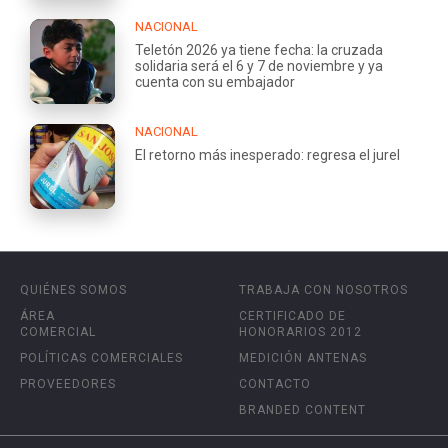
NACIONAL
Teletón 2026 ya tiene fecha: la cruzada
solidaria será el 6 y 7 de noviembre y ya
cuenta con su embajador
NACIONAL
El retorno más inesperado: regresa el jurel
QUIÉNES SOMOS
TRABAJA CON NOSOTROS
ÁREA
CERTIFICADO DE
COMERCIAL
HONORARIOS 2012
POLÍTICAS COMERCIALES
MEDICIÓN ANTENAS
PROVEEDORES
CONTACTO
BRANDED CONTENT