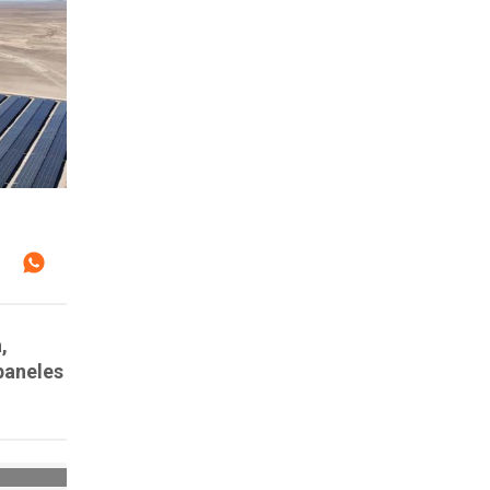
,
paneles