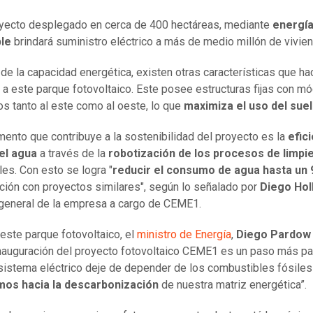
yecto desplegado en cerca de 400 hectáreas, mediante
energí
le
brindará suministro eléctrico a más de medio millón de vivie
e la capacidad energética, existen otras características que ha
 a este parque fotovoltaico. Este posee estructuras fijas con m
os tanto al este como al oeste, lo que
maximiza el uso del sue
mento que contribuye a la sostenibilidad del proyecto es la
efic
el agua
a través de la
robotización de los procesos de limpi
les. Con esto se logra "
reducir el consumo de agua hasta un
ión con proyectos similares", según lo señalado por
Diego Hol
general de la empresa a cargo de CEME1.
 este parque fotovoltaico, el
ministro de Energía
,
Diego Pardow
inauguración del proyecto fotovoltaico CEME1 es un paso más pa
sistema eléctrico deje de depender de los combustibles fósiles
os hacia la descarbonización
de nuestra matriz energética”.