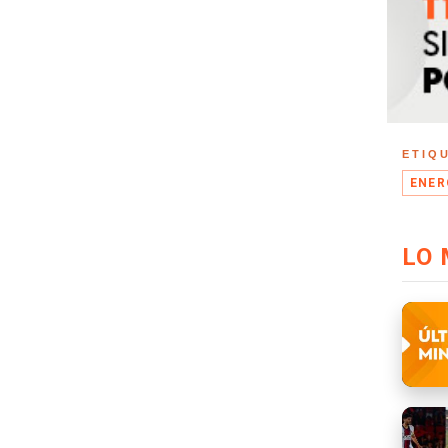
ETIQ
ENER
LO 