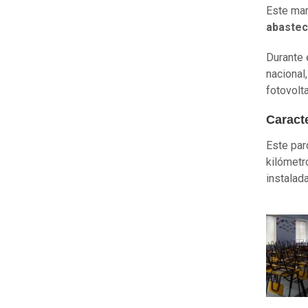
Este mar
abastec
Durante e
nacional,
fotovolt
Caract
Este par
kilómetr
instalad