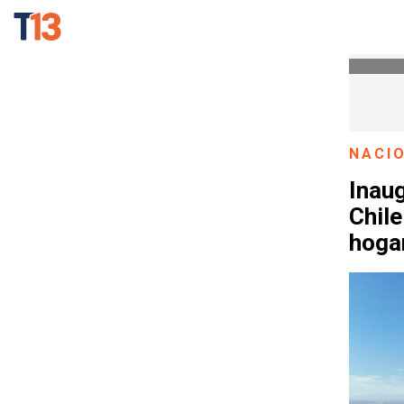
NACI
Inau
Chile
hoga