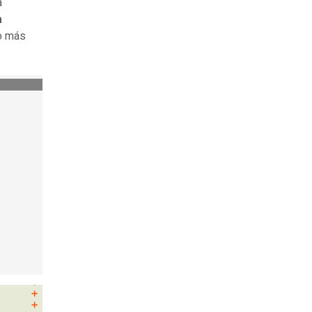
a
a
ro más