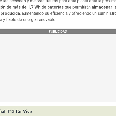
e las acciones y mejoras futuras para esta planta está la próxim
ción de más de 1,7 Wh de baterías
que permitirán
almacenar l
 producida
, aumentando su eficiencia y ofreciendo un suminist
e y fiable de energía renovable.
PUBLICIDAD
ñal T13 En Vivo