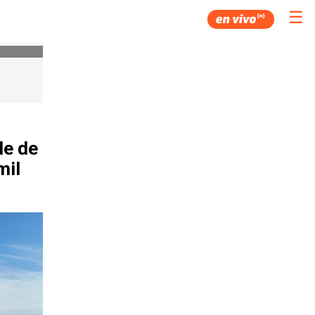
☰
de de
mil