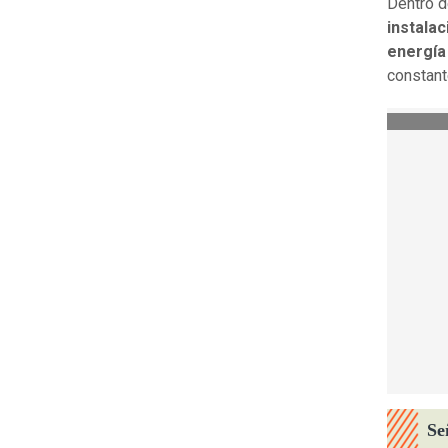
Dentro d
instala
energía
constant
Se