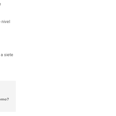
e
 nivel
 a siete
erno?