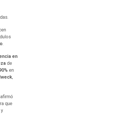
a
ndas.
cen
ódulos
lo
.
iencia en
eza
de
 90%
en
lweck
,
afirmó
ra que
 y