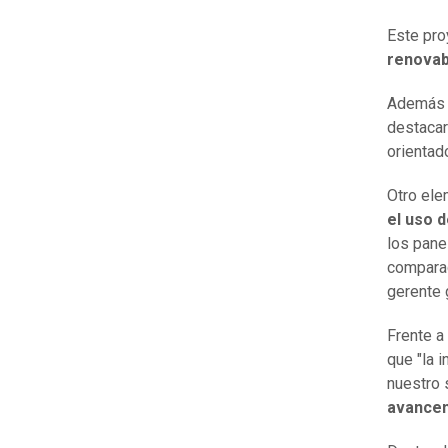
Este pro
renovab
Además d
destacar
orientad
Otro ele
el uso d
los pane
comparac
gerente 
Frente a
que "la 
nuestro 
avancem