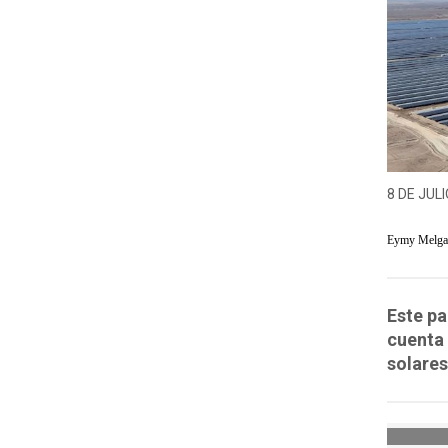
8 DE JULI
Eymy Melga
Este pa
cuenta
solares