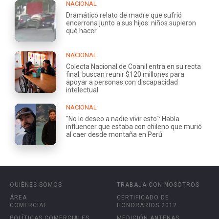
NACIONAL
Dramático relato de madre que sufrió
encerrona junto a sus hijos: niños supieron
qué hacer
NACIONAL
Colecta Nacional de Coanil entra en su recta
final: buscan reunir $120 millones para
apoyar a personas con discapacidad
intelectual
NACIONAL
"No le deseo a nadie vivir esto": Habla
influencer que estaba con chileno que murió
al caer desde montaña en Perú
QUIÉNES SOMOS
TRABAJA CON NOSOTROS
ÁREA
CERTIFICADO DE
COMERCIAL
HONORARIOS 2012
POLÍTICAS COMERCIALES
MEDICIÓN ANTENAS