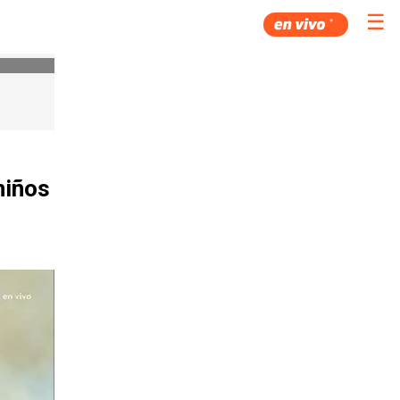
☰
niños