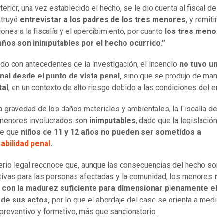
terior, una vez establecido el hecho, se le dio cuenta al fiscal de
struyó
entrevistar a los padres de los tres menores,
y remitir
iones a la fiscalía y el apercibimiento, por cuanto
los tres meno
años son inimputables por el hecho ocurrido.”
do con antecedentes de la investigación, el incendio
no tuvo u
nal desde el punto de vista penal,
sino que se produjo de man
tal
, en un contexto de alto riesgo debido a las condiciones del e
a gravedad de los daños materiales y ambientales, la Fiscalía d
 menores involucrados son
inimputables
, dado que la legislación
ce que
niños de 11 y 12 años no pueden ser sometidos a
abilidad penal
.
terio legal reconoce que, aunque las consecuencias del hecho so
ativas para las personas afectadas y la comunidad, los menores
 con la madurez suficiente para dimensionar plenamente el
 de sus actos,
por lo que el abordaje del caso se orienta a med
 preventivo y formativo, más que sancionatorio.