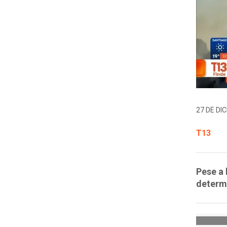
27 DE DIC
T13
Pese a 
determ