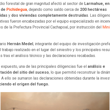
dio forestal de gran magnitud afectó al sector de
Larmahue, en 
 de
Pichidegua
, dejando como saldo cerca de
200 hectáreas
idas
y
dos viviendas completamente destruidas
. Las diligen
ativas fueron encabezadas por el equipo especializado en incen
es de la Prefectura Provincial Cachapoal, por instrucción del
Mini
ario
Hernán Medel
, integrante del equipo de investigación pref
l trabajo realizado en el lugar del siniestro y los principales res
s tras el análisis técnico y las declaraciones recabadas.
 expuesto, una de las principales diligencias fue el
análisis e
tación del sitio del suceso
, lo que permitió reconstruir la diná
. A ello se sumaron las declaraciones obtenidas durante la inves
ciendo el origen del fuego.