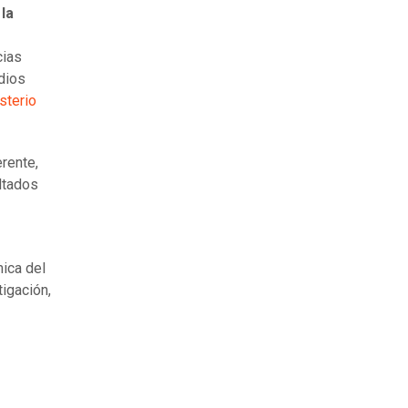
la
cias
dios
sterio
erente,
ultados
mica del
tigación,