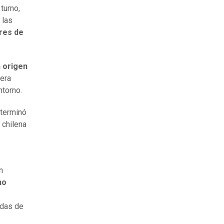
 turno,
 las
res de
n origen
era
ntorno.
eterminó
 chilena
n
no
idas de