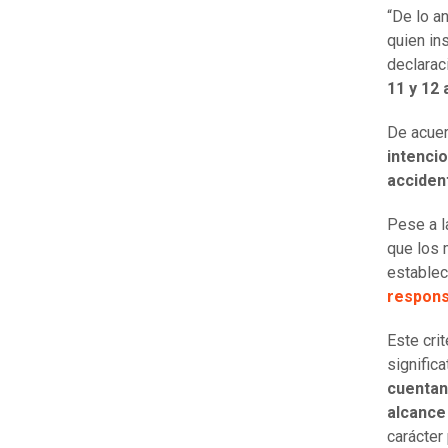
“De lo an
quien in
declarac
11 y 12 
De acuer
intencio
acciden
Pese a l
que los
estable
respons
Este cri
signific
cuentan
alcance
carácter