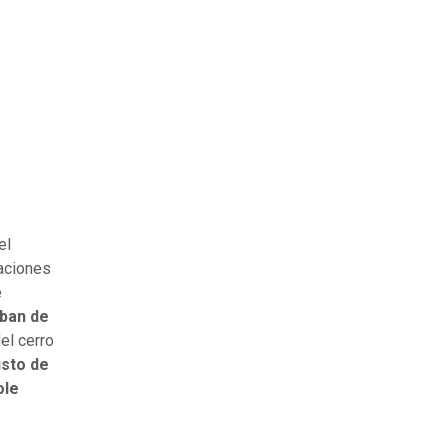
el
raciones
e
aban de
el cerro
isto de
ole