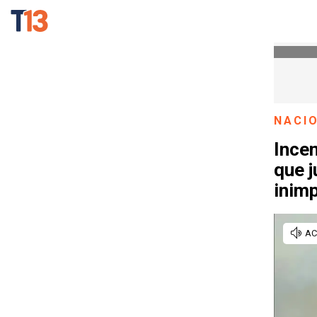
NACI
Ince
que 
inimp