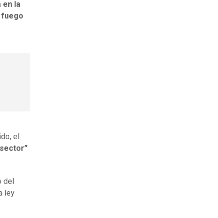
 en la
l fuego
do, el
 sector”
o del
a ley