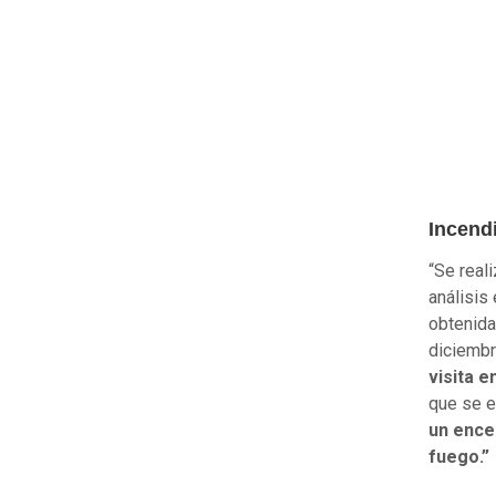
Incend
“Se reali
análisis
obtenida
diciemb
visita e
que se e
un ence
fuego.”