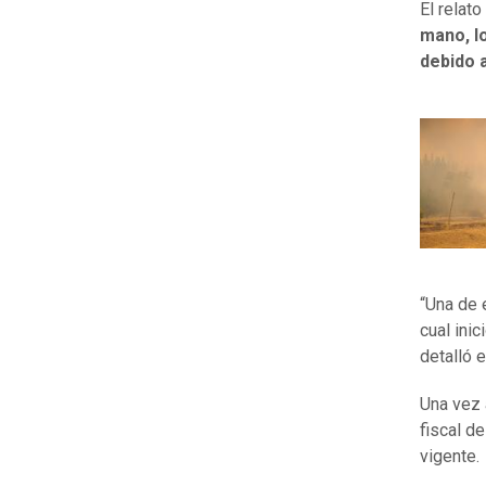
El relato
mano, l
debido 
“Una de 
cual ini
detalló e
Una vez 
fiscal d
vigente.