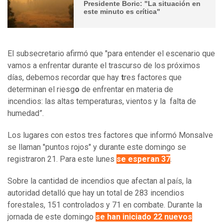
Presidente Boric: "La situación en
este minuto es crítica"
El subsecretario afirmó que "para entender el escenario que
vamos a enfrentar durante el trascurso de los próximos
días, debemos recordar que hay
t
res factores que
determinan el riesg
o
de enfrentar en materia de
incendios: las altas temperaturas, vientos y la falta de
humedad”.
Los lugares con estos tres factores que informó Monsalve
se llaman "puntos rojos" y durante este domingo se
registraron 21. Para este lunes
se esperan 37
.
Sobre la cantidad de incendios que afectan al país, la
autoridad detalló que hay un total de 283 incendios
forestales, 151 controlados y 71 en combate. Durante la
jornada de este domingo
se han iniciado 22 nuevos