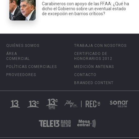
Carabineros con apoyo de las FF.AA: ¿Qué ha
dicho el Gobierno sobre un eventual estado
de excepción en barrios críticos?
QUIÉNES SOMOS
TRABAJA CON NOSOTROS
ÁREA
CERTIFICADO DE
COMERCIAL
HONORARIOS 2012
POLÍTICAS COMERCIALES
MEDICIÓN ANTENAS
PROVEEDORES
CONTACTO
BRANDED CONTENT