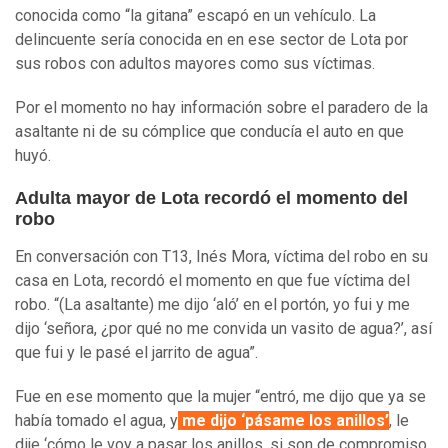
conocida como “la gitana” escapó en un vehículo. La
delincuente sería conocida en en ese sector de Lota por
sus robos con adultos mayores como sus víctimas.
Por el momento no hay información sobre el paradero de la
asaltante ni de su cómplice que conducía el auto en que
huyó.
Adulta mayor de Lota recordó el momento del
robo
En conversación con T13, Inés Mora, víctima del robo en su
casa en Lota, recordó el momento en que fue víctima del
robo. “(La asaltante) me dijo ‘aló’ en el portón, yo fui y me
dijo ‘señora, ¿por qué no me convida un vasito de agua?’, así
que fui y le pasé el jarrito de agua”.
Fue en ese momento que la mujer “entró, me dijo que ya se
había tomado el agua, y
me dijo ‘pásame los anillos’
, le
dije ‘cómo le voy a pasar los anillos, si son de compromiso,