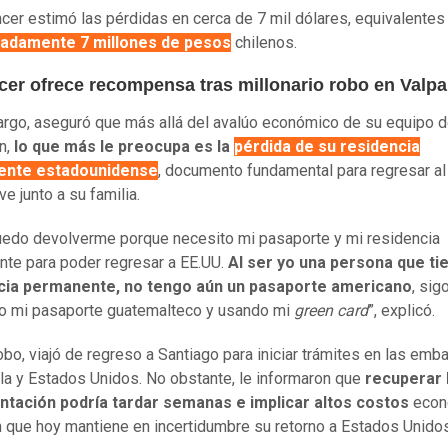
encer estimó las pérdidas en cerca de 7 mil dólares, equivalentes
adamente 7 millones de pesos
chilenos.
ncer ofrece recompensa tras millonario robo en Valpa
rgo, aseguró que más allá del avalúo económico de su equipo 
n,
lo que más le preocupa es la
pérdida de su residencia
ente estadounidense
, documento fundamental para regresar al
e junto a su familia.
uedo devolverme porque necesito mi pasaporte y mi residencia
te para poder regresar a EE.UU.
Al ser yo una persona que ti
cia permanente, no tengo aún un pasaporte americano
, sig
do mi pasaporte guatemalteco y usando mi
green card
”, explicó.
robo, viajó de regreso a Santiago para iniciar trámites en las emb
a y Estados Unidos. No obstante, le informaron que
recuperar 
tación podría tardar semanas e implicar altos costos
econ
n que hoy mantiene en incertidumbre su retorno a Estados Unidos