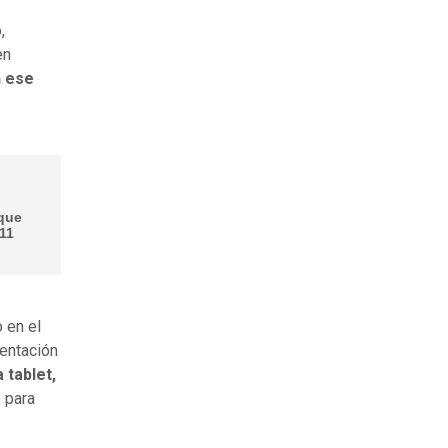
,
en
n ese
 que
 11
 en el
entación
 tablet,
 para