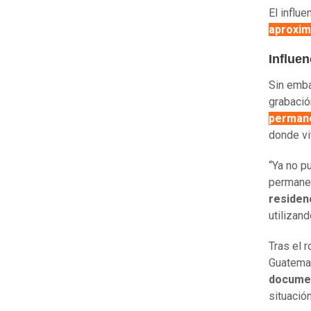
El influ
aproxim
Influe
Sin emba
grabació
perman
donde viv
“Ya no p
permanen
residen
utilizan
Tras el 
Guatemal
documen
situació