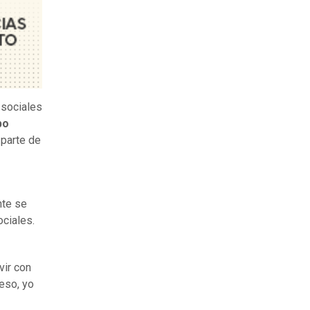
 sociales
bo
 parte de
nte se
ociales.
vir con
eso, yo