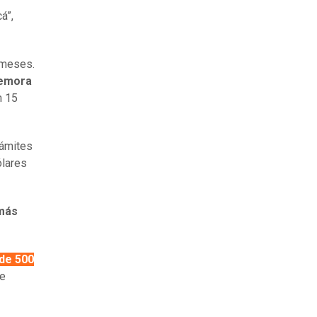
á”,
 meses.
emora
n 15
rámites
ólares
 más
de 500
le
.