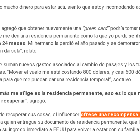
o mucho dinero para estar acá, siento que estoy incomodando ac
z agregó que obtener nuevamente una
“green card”
podría tomar
e me den una residencia permanente como la que yo perdí,
se d
a 24 meses.
Mi hermano la perdió el año pasado y se demoraro
 dársela”, relató.
e suman nuevos gastos asociados al cambio de pasajes y los t
es. “Mover el vuelo me está costando 800 dólares, y casi 600 d
ita para que me puedan dar una residencia temporal”, sostuvo.
más me aflige es la residencia permanente, eso es lo que
a recuperar”
, agregó.
e recuperar sus cosas, el influencer
ofrece una recompensa 
a quien entregue su documento de residencia permanente, que 
ía su ingreso inmediato a EE.UU para volver a estar con su familia