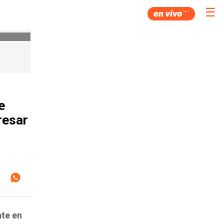
☰
e
resar
nte en