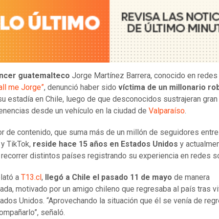
encer guatemalteco
Jorge Martínez Barrera, conocido en redes
all me Jorge”
, denunció haber sido
víctima de un millonario ro
su estadía en Chile, luego de que desconocidos sustrajeran gran
enencias desde un vehículo en la ciudad de
Valparaíso
.
or de contenido, que suma más de un millón de seguidores entre
y TikTok,
reside hace 15 años en Estados Unidos
y actualme
 recorrer distintos países registrando su experiencia en redes s
lató a
T13.cl
,
llegó a Chile el pasado 11 de mayo
de manera
ada, motivado por un amigo chileno que regresaba al país tras vi
tados Unidos. “Aprovechando la situación que él se venía de regr
ompañarlo”, señaló.