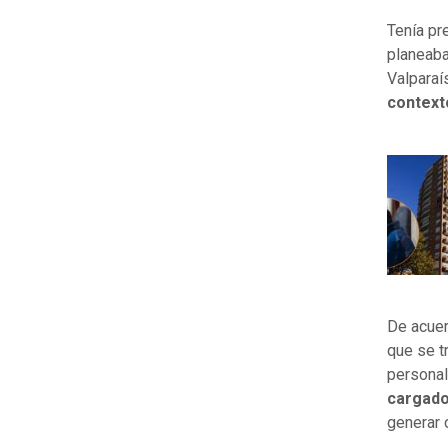
Tenía pr
planeaba
Valparaí
context
De acuer
que se t
personal
cargado
generar 