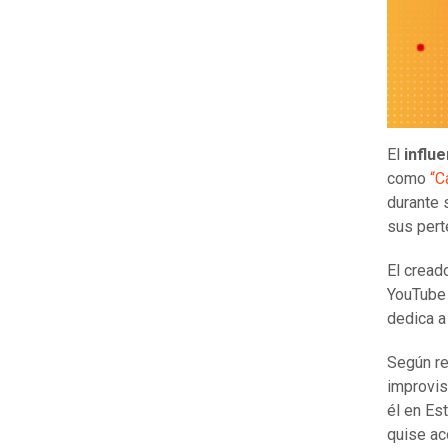
El
influ
como
“C
durante 
sus pert
El cread
YouTube 
dedica a
Según re
improvis
él en Es
quise ac