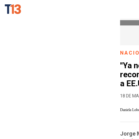
NACI
"Ya n
reco
a EE.
18 DE MA
Daniela Lob
Jorge M