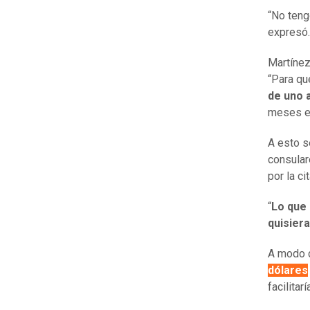
“No teng
expresó.
Martíne
“Para qu
de uno 
meses en
A esto s
consular
por la c
“
Lo que 
quisier
A modo d
dólares
facilitar