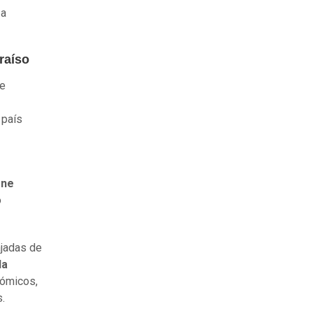
 a
raíso
de
 país
ene
o
ajadas de
la
ómicos,
.