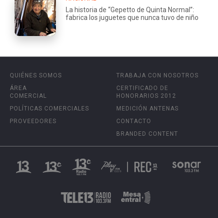
La historia de “Gepetto de Quinta Normal”:
fabrica los juguetes que nunca tuvo de niño
QUIÉNES SOMOS
TRABAJA CON NOSOTROS
ÁREA
CERTIFICADO DE
COMERCIAL
HONORARIOS 2012
POLÍTICAS COMERCIALES
MEDICIÓN ANTENAS
PROVEEDORES
CONTACTO
BRANDED CONTENT