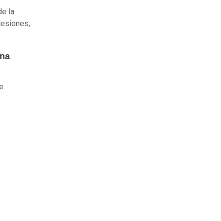
de la
lesiones,
ana
de