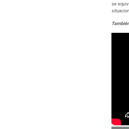
se equiv
situacio
También 