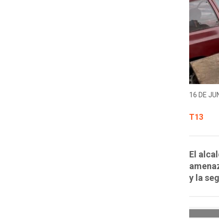
16 DE JUN
T13
El alca
amenaza
y la se