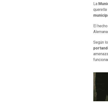
La
Munic
querella
municip
El hecho
Alemana
Según lo
portand
amenazan
funciona