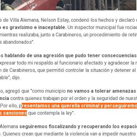
de de Villa Alemana, Nelson Estay, condenó los hechos y declaró
o es gravísimo e inaceptable.
Un inspector municipal fue roci
mientras realizaba, junto a Carabineros, un procedimiento de reti
s abandonados".
s hablando de una agresión que pudo tener consecuencias 
xpresar todo mi respaldo al funcionario afectado y agradecer la 
n de Carabineros, que permitió controlar la situación y detener al
le", dijo.
o, agregó que "como municipio
no vamos a tolerar amenazas 
ncia
contra quienes trabajan por el orden y la seguridad de nues
Por ello, p
resentamos una querella criminal y perseguiremo
s sanciones
que contempla la ley".
a Alemana
seguiremos fiscalizando y recuperando los espaci
s
. Quienes crean que mediante la violencia van a impedir nuestro 