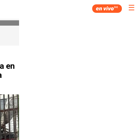
☰
a en
a