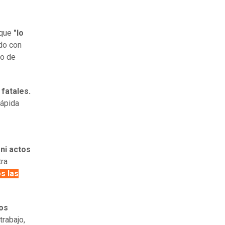
 que
"lo
ado con
ro de
fatales.
rápida
ni actos
tra
s las
os
trabajo,