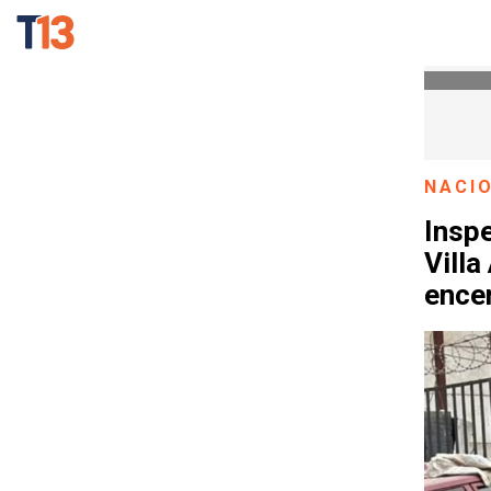
NACI
Inspe
Vill
ence