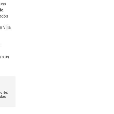
 una
io
nados
n Villa
ó
 a un
orte:
adas